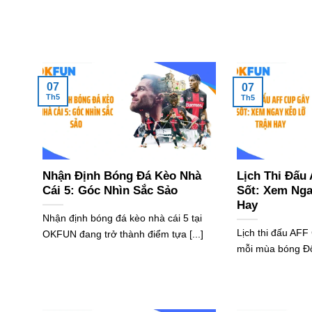
chiến lược hơn.
Giao diện hiển thị sảnh game cũng đóng vai trò quan t
thao bóng đá
trực tuyến vì thế không gây cảm giác rố
07
07
Th5
Th5
Nhận Định Bóng Đá Kèo Nhà
Lịch Thi Đấu
Cái 5: Góc Nhìn Sắc Sảo
Sốt: Xem Nga
Hay
Nhận định bóng đá kèo nhà cái 5 tại
Lịch thi đấu AFF
OKFUN đang trở thành điểm tựa [...]
mỗi mùa bóng Đôn