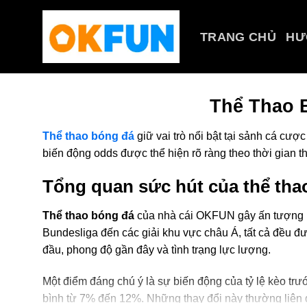
TRANG CHỦ
HƯ
Thể Thao 
Thể thao bóng đá
giữ vai trò nổi bật tại sảnh cá cượ
biến động odds được thể hiện rõ ràng theo thời gian th
Tổng quan sức hút của thể th
Thể thao bóng đá
của nhà cái OKFUN gây ấn tượng n
Bundesliga đến các giải khu vực châu Á, tất cả đều đượ
đầu, phong độ gần đây và tình trạng lực lượng.
Một điểm đáng chú ý là sự biến động của tỷ lệ kèo trước
bình từ 7% đến 12%. Những thay đổi này thường liên qu