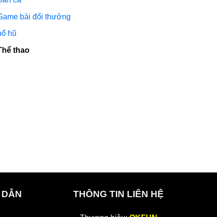
Game bài đổi thưởng
nổ hũ
Thể thao
nh góc nhìn từ nhà cái. Bao gồm:
.5 bàn. Ví dụ, nếu một đội chấp 1.25, họ cần thắng
ng giảm hiệu suất ghi bàn khoảng 10-15%, ảnh hưởng đến
 DẪN
THÔNG TIN LIÊN HỆ