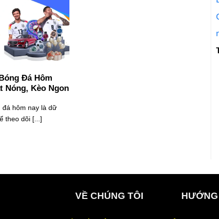
Khám phá sức hút của sảnh cược thể thao bóng đá
thể thao bóng đá hiệu quả
 Bóng Đá Hôm
t Nóng, Kèo Ngon
chính xác trận đấu. Mỗi dạng mang một ý nghĩa riêng và phản á
g đá hôm nay là dữ
 theo dõi [...]
g giữa hai đội. Mức chấp phổ biến dao động khoảng 0.25 đến 1
ày đặc. Một đội thi đấu liên tục 3 trận trong vòng 7 ngày thườ
VỀ CHÚNG TÔI
HƯỚNG