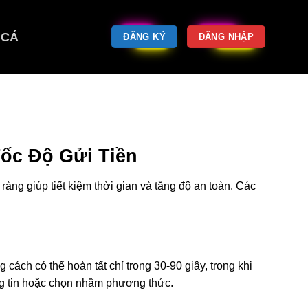
 CÁ
ĐĂNG KÝ
ĐĂNG NHẬP
Tốc Độ Gửi Tiền
õ ràng giúp tiết kiệm thời gian và tăng độ an toàn. Các
cách có thể hoàn tất chỉ trong 30-90 giây, trong khi
ông tin hoặc chọn nhầm phương thức.