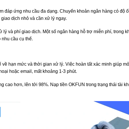
 đáp ứng nhu cầu đa dạng. Chuyển khoản ngân hàng có độ ổn đ
 giao dịch nhỏ và cần xử lý ngay.
lý và phí giao dịch. Một số ngân hàng hỗ trợ miễn phí, trong kh
nhu cầu cụ thể.
hạn mức và thời gian xử lý. Việc hoàn tất xác minh giúp mở r
hoại hoặc email, mất khoảng 1-3 phút.
ông cao hơn, lên tới 98%. Nạp tiền OKFUN trong trạng thái tài kh