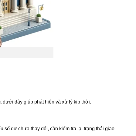
 dưới đây giúp phát hiện và xử lý kịp thời.
số dư chưa thay đổi, cần kiểm tra lại trạng thái giao