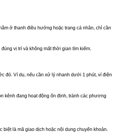
 nằm ở thanh điều hướng hoặc trang cá nhân, chỉ cần
úng vị trí và không mất thời gian tìm kiếm.
 đó. Ví dụ, nếu cần xử lý nhanh dưới 1 phút, ví điện
họn kênh đang hoạt động ổn định, tránh các phương
ặc biệt là mã giao dịch hoặc nội dung chuyển khoản.