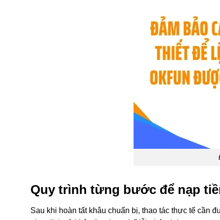
Quy trình từng bước để nạp ti
Sau khi hoàn tất khâu chuẩn bị, thao tác thực tế cần 