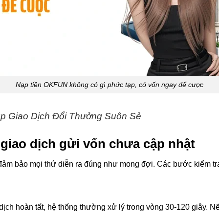
Nạp tiền OKFUN không có gì phức tạp, có vốn ngay để cược
iúp Giao Dịch Đổi Thưởng Suôn Sẻ
i giao dịch gửi vốn chưa cập nhật
p đảm bảo mọi thứ diễn ra đúng như mong đợi. Các bước kiểm tra
ch hoàn tất, hệ thống thường xử lý trong vòng 30-120 giây. Nếu 