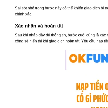
Sai sót nhỏ trong bước này có thể khiến giao dịch bị
chính xác.
Xác nhận và hoàn tất
Sau khi nhập đầy đủ thông tin, bước cuối cùng là xác n
công sẽ hiển thị khi giao dịch hoàn tất. Yêu cầu nạp 