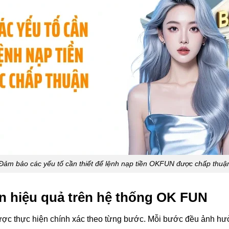
Đảm bảo các yếu tố cần thiết để lệnh nạp tiền OKFUN được chấp thuậ
ền hiệu quả trên hệ thống OK FUN
được thực hiện chính xác theo từng bước. Mỗi bước đều ảnh hưở